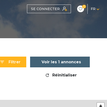
0
SE CONNECTER
FR
Filtrer
Voir les
1
annonces
Réinitialiser
+