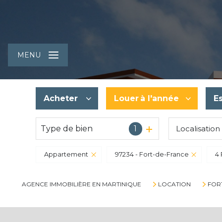
MENU
Acheter
Louer
à l'année
E
Type de bien
1
Localisation
De l'ancien
à l'année
Du neuf
Appartement
97234 - Fort-de-France
4 
AGENCE IMMOBILIÈRE EN MARTINIQUE
LOCATION
FOR