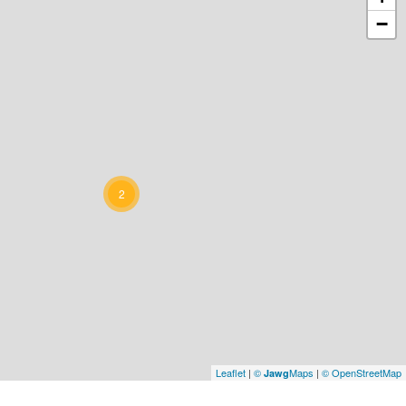
−
2
Leaflet
|
©
Maps
|
© OpenStreetMap
Jawg