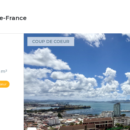
e-France
COUP DE COEUR
Appartement 4 pièce(s) 3 chambre(s) 100.45 m²
seur