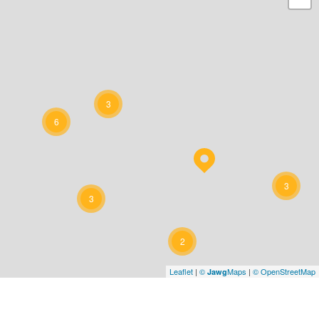
3
6
3
3
2
Leaflet
|
©
Maps
|
© OpenStreetMap
Jawg