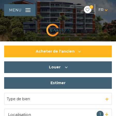
0
FR
MENU
Acheter
de l'ancien
Louer
De l'ancien
Du neuf
Estimer
à l'année
Type de bien
1
Localisation