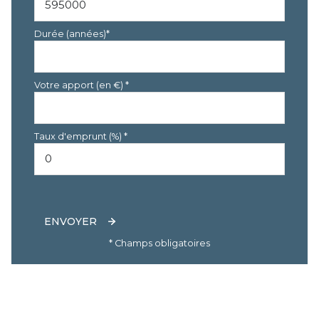
Durée (années)*
Votre apport (en €) *
Taux d'emprunt (%) *
ENVOYER
* Champs obligatoires