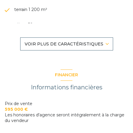
terrain 1 200 m²
séjour 50 m²
5 chambre(s)
VOIR PLUS DE CARACTÉRISTIQUES
4 salle(s) d'eau
construit en 1989
FINANCIER
2 garage(s)
Informations financières
2 parking(s)
Prix de vente
595 000 €
Les honoraires d'agence seront intégralement à la charge
2 niveau(x)
du vendeur
vue Campagne