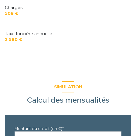
Charges
terrasse
508 €
arboré
Taxe foncière annuelle
2 580 €
SIMULATION
Calcul des mensualités
Montant du crédit (en €)*