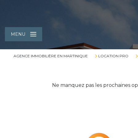
MENU
AGENCE IMMOBILIÈRE EN MARTINIQUE
LOCATION PRO
Acheter
Louer
Estimer
Type de commerce
Localisation
De l'ancien
à l'année
Ne manquez pas les prochaines opp
Du neuf